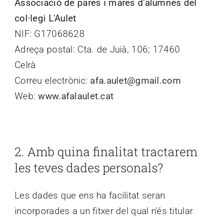
Associació de pares i mares d'alumnes del
col·legi L'Aulet
NIF: G17068628
Adreça postal: Cta. de Juià, 106; 17460
Celrà
Correu electrònic:
afa.aulet@gmail.com
Web:
www.afalaulet.cat
2.
Amb quina finalitat tractarem
les teves dades personals?
Les dades que ens ha facilitat seran
incorporades a un fitxer del qual n'és titular