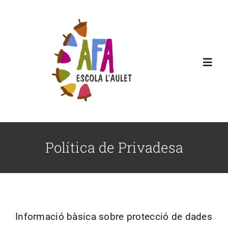
Skip
to
content
Toggl
Navig
AFA L’Aulet
Serveis
Política de Privadesa
Botiga
Comissions
Informació bàsica sobre protecció de dades