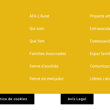
AFA L’Aulet
Projecte art
Qui som
Extraescol
Què fem
Coeducació
Famílies Associades
Espai famil
Servei d’acollida
Comunicac
Servei de menjador
Llibres i do
ítica de cookies
Avís Legal