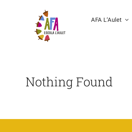
Skip
to
AFA L’Aulet
content
aFFaC
Nothing Found
Qui son