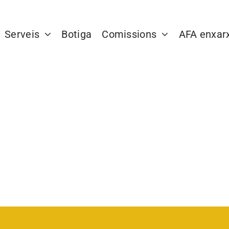
Serveis
Botiga
Comissions
AFA enxar
Educació 360
Educació a
temps complet
Missió i actualitat