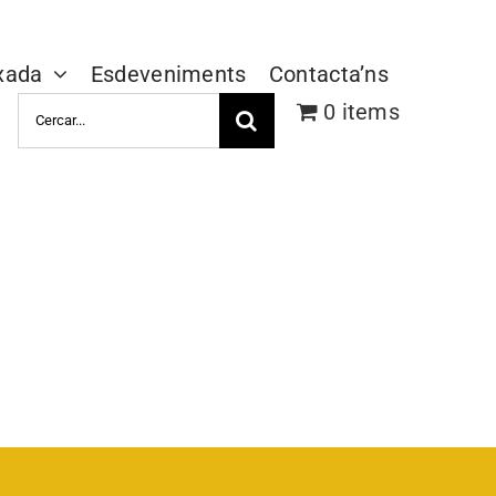
xada
Esdeveniments
Contacta’ns
Cerca
0 items
…
AMPAs i AFAs Cat
Coordinadora AMPAs i AFAs
Catalunya
Més info