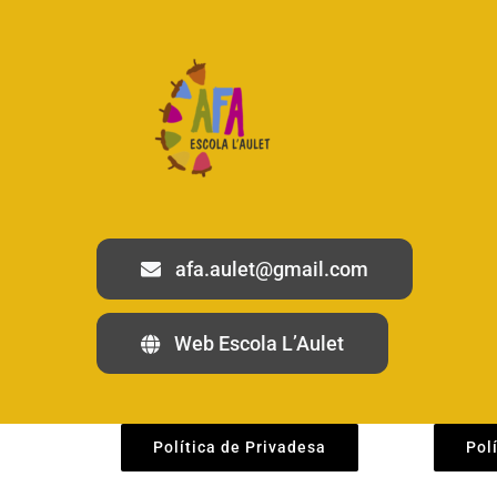
afa.aulet@gmail.com
Web Escola L’Aulet
Política de Privadesa
Pol