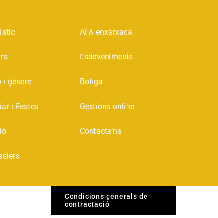
ístic
AFA enxarxada
ars
Esdeveniments
 i gènere
Botiga
iar i Festes
Gestions online
ió
Contacta’ns
ssiers
Condicions generals de
contractació